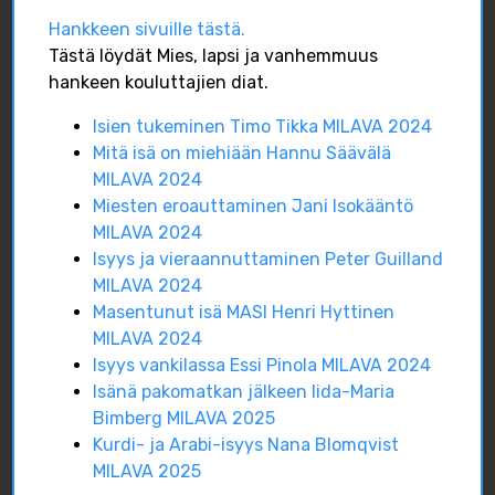
INSTAGRAM
Hankkeen sivuille tästä.
Tästä löydät Mies, lapsi ja vanhemmuus
FACEBOOK
hankeen kouluttajien diat.
Isien tukeminen Timo Tikka MILAVA 2024
Mitä isä on miehiään Hannu Säävälä
MILAVA 2024
Miesten eroauttaminen Jani Isokääntö
Onnea ja iloa äideille
MILAVA 2024
#isilleinfo
#äitienpäivä
Isyys ja vieraannuttaminen Peter Guilland
MILAVA 2024
Isilleinfo
Isilleinfo
Isilleinfo
March 17
Masentunut isä MASI Henri Hyttinen
isilleinfo
May 10
MILAVA 2024
0
0
0
Isyys vankilassa Essi Pinola MILAVA 2024
6
0
Isänä pakomatkan jälkeen Iida-Maria
Bimberg MILAVA 2025
FACEBOOK
FACEBOOK
Kurdi- ja Arabi-isyys Nana Blomqvist
MILAVA 2025