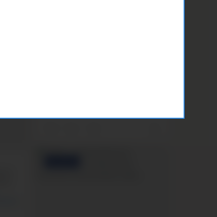
keskusteluihin Tukinetissä MASI-
chatissä. Paikalla on aina kaksi
Miessakkien koulutuksen saanutta
vapaaehtoispohjalta toimivaa isää
keskustelemassa.
Kannattaa tsekata myös MASI-
toiminnan etäryhmä, johon voi...
Isilleinfo
Isilleinfo
March 17
0
0
0
FACEBOOK
ista
ten.
1/26/m