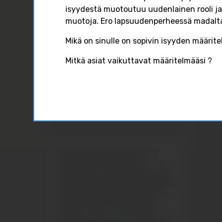
isyydestä muotoutuu uudenlainen rooli ja
muotoja. Ero lapsuudenperheessä madalt
0
Mikä on sinulle on sopivin isyyden määrite
Mitkä asiat vaikuttavat määritelmääsi ?
FACE
Pirkanmaan isätyönverkosto
järjestää kolmatta kertaa
koulutuksen isyyden ääreltä. Tällä
kertaa ollaa normaaliuden äärellä ja
pohditaan asiantuntijoiden sekä
tavallisten isien kanssa yhteen
ääneen mitä se normaalius ja
riittävän hyvä isyys on. Tilaisuus on