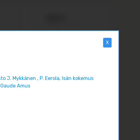
Isilleinfo
Isilleinfo
March 17
0
0
0
FACEBOOK
sto J. Mykkänen , P. Eerola, Isän kokemus
 Gaude Amus
Isille keskiviikkoisin mahdollisuus
ohjattuihin anonyymeihin