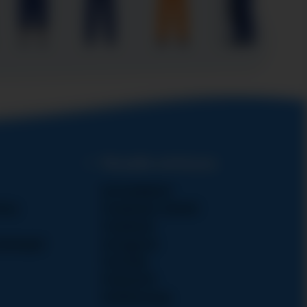
Muualla verkossa
Isä hankkeet
taa
Facebook-ryhmät
Facebook
umisajot
Instagram
YouTube
Podcastit
Verkkosivuja