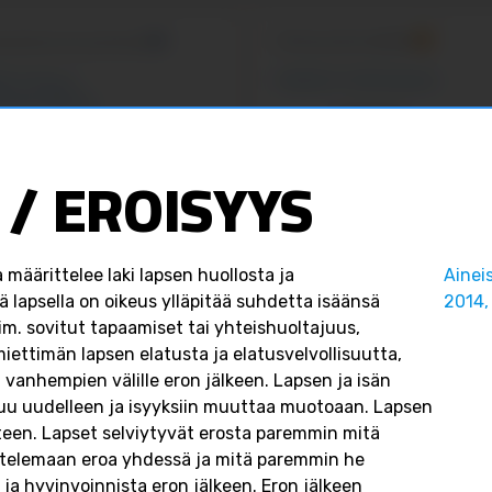
Onnea ja iloa äideille
 juhannusta ja kesää
#isilleinfo
#äitienpäivä
einfo
#isyys
staisyydessä
Isilleinfo
Isilleinfo
isilleinfo
May 10
/ EROISYYS
isilleinfo
June 19
6
0
0
ta määrittelee laki lapsen huollosta ja
Ainei
FACEBOOK
ä lapsella on oikeus ylläpitää suhdetta isäänsä
2014,
BOOK
im. sovitut tapaamiset tai yhteishuoltajuus,
ettimän lapsen elatusta ja elatusvelvollisuutta,
 vanhempien välille eron jälkeen. Lapsen ja isän
uu uudelleen ja isyyksiin muuttaa muotoaan. Lapsen
een. Lapset selviytyvät erosta paremmin mitä
Isilleinfo
elemaan eroa yhdessä ja mitä paremmin he
Isilleinfo
Isilleinfo
Feb 26
ja hyvinvoinnista eron jälkeen. Eron jälkeen