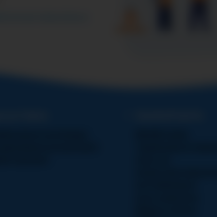
allistumaan keskusteluun.
a ja tukea
Ajankohtaista
linnumerot ja kriisiapu
MILAVA hanke
jaksaminen ja hyvinvointi
Tapahtumia & toimin
män haasteet
Juuri nyt
Uusien isien kokoont
Isä tutkimukset
Isyys numeroina
Blogit ja tarinat