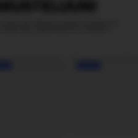
S­KUS­TE­LUUN!
tarinoita isien elämästä ja vaiheista tai löydä uusia
AGRAM
INSTAGRAM