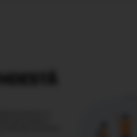
YH­DESTÄ
okoamme yhteen isä- ja
sti arjen isyyden eri
vustolle isille suunnattuja