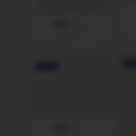
12.3. klo 12.30-15.00 ja tervetulleita
ovat ammattilaiset sekä asiasta...
Isilleinfo
Isilleinfo
Jan 28
0
0
0
0
INST
FACEBOOK
Isilleinfo
Isilleinfo
Nov 9