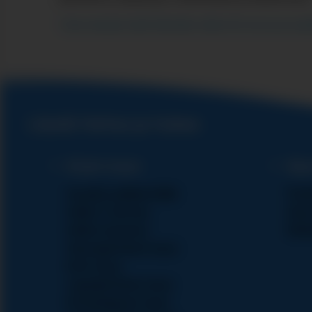
Tule mukaan kehittämään isille.info sivua ja os
Löydä tietoa ja tukea
Arjen isyys
Apu
Isyyden pelikentällä
Puhe
Isäksi 1. kertaa
Oma 
Isäksi nuorena
Elä
Vauvaperheen isyys
Koti-isyys
Lapsiperheen isyys
Erityislapsen isyys