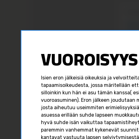
Hyvää
#isill
#para
VUOROISYYS 
2
Isien eron jälkeisiä oikeuksia ja velvoittei
Isilleinfo
tapaamisoikeudesta, jossa märitellään ett
FACE
Isilleinfo
July 5
silloinkin kun hän ei asu tämän kanssa( es
vuoroasuminen). Eron jälkeen joudutaan mi
0
0
0
josta aiheutuu useimmiten erimielisyyksiä
asuessa erillään suhde lapseen muokkaut
hyvä suhde isän vaikuttaa tapaamistiheyt
FACEBOOK
paremmin vanhemmat kykenevät suunnitt
kantavat vastuuta lapsen selviytymisestä 