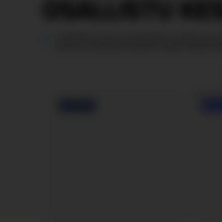
OSAL­LIS­TU KE
Löydä kiinnostavia artikkeleita ja kolumneja, 
FACEBOOK
INST