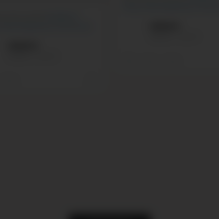
#isyys
#isä
#arjenisyys
#uusi
 uutta vuotta!
#isilleinfo
s
#isä
#arjenisyys
#uusivuosi
Isilleinfo
Isilleinfo
Dec 31
Isilleinfo
isilleinfo
Dec 31
5
0
0
0