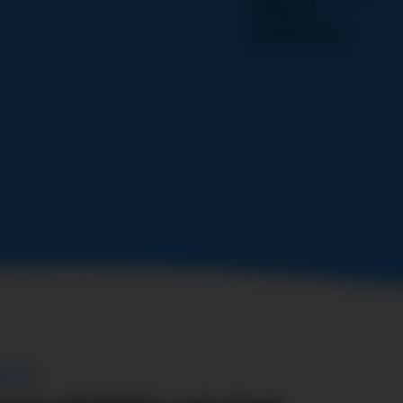
Mediassa
Kirjallisuutta
assa