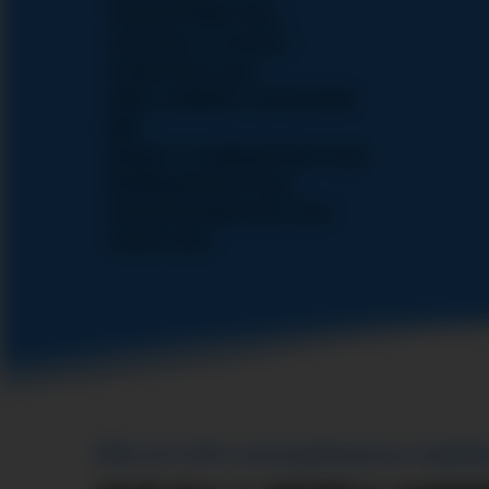
Yksinhuoltajan isyys
Vuoroisyys / eroisyys
Uusperheen isyys
Isäksi uudelleen varttuneella
iällä
Adoptio- ja sijaisperheen isyys
Monikkoperheen isyys
Sateenkaariperheen isyys
Isoisän isyys
ISILLE.info sosiaalisessa medi