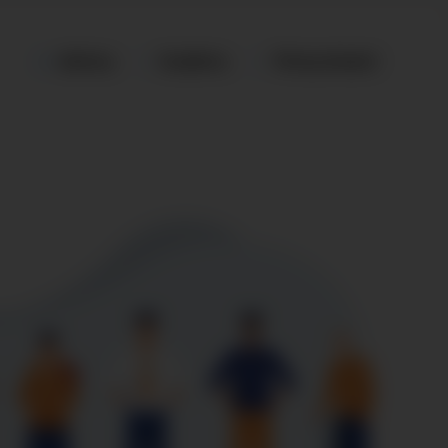
Aloitus
Osallistu
Yhteystiedot