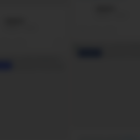
Isilleinfo
Isilleinfo
Jan 27
Isilleinfo
Isilleinfo
Jan 16
2
0
0
0
0
FACEBOOK
AGRAM
Hyvää uutta vuotta!
#isilleinf