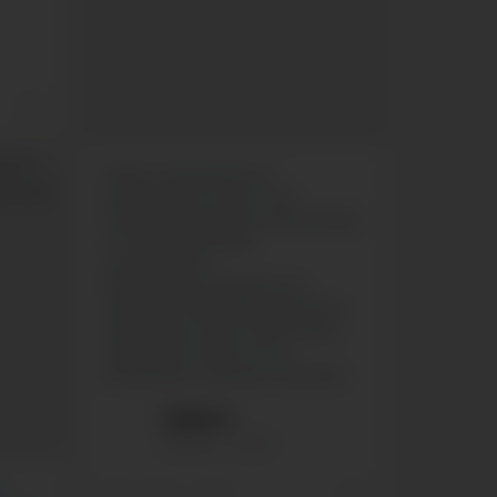
Poikien sukupuolittunut
haavoittuvuus tulee ottaa
huomioon koulutuksen sekä sosiaali-
ja terveyspalveluiden
suunnittelussa.
Sukupuolineutraaliudesta on
siirryttävä sukupuolisensitiiviseen
valmisteluun, jossa tunnistetaan
sukupuolten väliset erot ja
erityisyydet, todetaan tuoreessa...
Isilleinfo
Isilleinfo
Jan 16
o