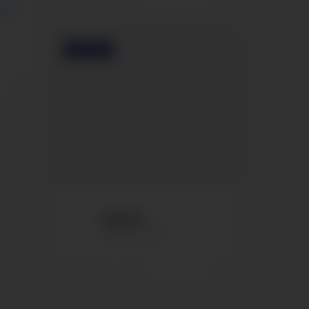
1
0
0
vuosi
FACEBOOK
Isilleinfo
Isilleinfo
Nov 9
0
0
0