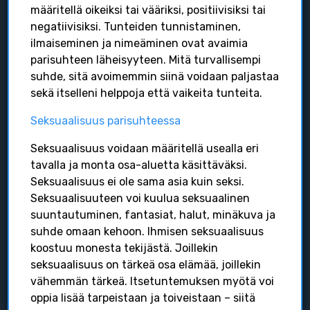
määritellä oikeiksi tai vääriksi, positiivisiksi tai
Isä tutkimukset
negatiivisiksi. Tunteiden tunnistaminen,
Isyys numeroina
ilmaiseminen ja nimeäminen ovat avaimia
Blogit ja tarinat
parisuhteen läheisyyteen. Mitä turvallisempi
Mediassa
suhde, sitä avoimemmin siinä voidaan paljastaa
Kirjallisuutta
sekä itselleni helppoja että vaikeita tunteita.
Muualla verkossa
Seksuaalisuus parisuhteessa
Isä hankkeet
Seksuaalisuus voidaan määritellä usealla eri
Facebook-ryhmät
tavalla ja monta osa-aluetta käsittäväksi.
Seksuaalisuus ei ole sama asia kuin seksi.
Facebook
Seksuaalisuuteen voi kuulua seksuaalinen
Instagram
suuntautuminen, fantasiat, halut, minäkuva ja
YouTube
suhde omaan kehoon. Ihmisen seksuaalisuus
Podcastit
koostuu monesta tekijästä. Joillekin
Verkkosivuja
seksuaalisuus on tärkeä osa elämää, joillekin
vähemmän tärkeä. Itsetuntemuksen myötä voi
oppia lisää tarpeistaan ja toiveistaan – siitä