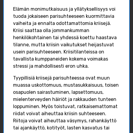
Elämän monimutkaisuus ja yllätyksellisyys voi
FACEBOOK
INSTAGRAM
tuoda jokaiseen parisuhteeseen kuormittavia
vaiheita ja ennalta odottamattomia kriisejä.
Kriisi saattaa olla jommankumman
henkilökohtainen tai yhdessä koettu haastava
tilanne, mutta kriisin vaikutukset heijastuvat
usein parisuhteeseen. Kriisitilanteissa on
tavallista kumppaneiden kokema voimakas
Hyvää juhannusta ja
stressi ja mahdollisesti eron uhka.
kesää
Tyypillisiä kriisejä parisuhteessa ovat muun
#isilleinfo
#isyys
muassa uskottomuus, mustasukkaisuus, toisen
#parastaisyydessä
osapuolen sairastuminen, lapsettomuus,
Isilleinfo
mielenterveyden häiriöt ja rakkauden tunteen
isilleinfo
June 19
loppuminen. Myös toistuvat, ratkaisemattomat
Isilleinfo
riidat voivat aiheuttaa kriisin suhteeseen.
2
0
Isilleinfo
July 5
Riitoja voivat aiheuttaa väsymys, rahankäyttö
tai ajankäyttö, kotityöt, lasten kasvatus tai
0
0
0