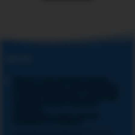
isille.info
Isille.info on uusi suomalainen isämedia.
Kokoamme yhteen isä- ja isyyskeskustelun.
Tuomme näkyväksi isyyden eri vaiheiden ilot
ja haasteet sekä kokoamme sivustolle isille
suunnattuja palveluita, julkaisuja ja
tutkimuksia.
Ammattilaisille on tulossa työkaluja
isännäköiseen kohtaamiseen.
Tule mukaan kehittämään isille.info sivua ja