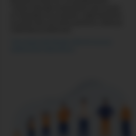
Kokoamme yhteen isä- ja isyyskeskustelun.
Tuomme näkyväksi monipuolisesti arjen isyyden
eri tilanteiden ilot ja haasteet. Lisäksi kokoamme
sivustolle isille suunnattuja palveluita, julkaisuja,
tutkimuksia ja isätarinoita.
Tule mukaan kehittämään isille.info sivua ja
osallistumaan keskusteluun.