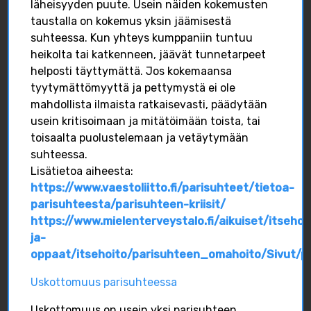
läheisyyden puute. Usein näiden kokemusten
INSTAGRAM
taustalla on kokemus yksin jäämisestä
suhteessa. Kun yhteys kumppaniin tuntuu
FACEBOOK
heikolta tai katkenneen, jäävät tunnetarpeet
helposti täyttymättä. Jos kokemaansa
tyytymättömyyttä ja pettymystä ei ole
mahdollista ilmaista ratkaisevasti, päädytään
usein kritisoimaan ja mitätöimään toista, tai
Onnea ja iloa äideille
toisaalta puolustelemaan ja vetäytymään
suhteessa.
#isilleinfo
#äitienpäivä
Lisätietoa aiheesta:
Isilleinfo
Isilleinfo
https://www.vaestoliitto.fi/parisuhteet/tietoa-
Isilleinfo
March 17
isilleinfo
May 10
parisuhteesta/parisuhteen-kriisit/
https://www.mielenterveystalo.fi/aikuiset/itsehoi
0
0
0
6
0
ja-
oppaat/itsehoito/parisuhteen_omahoito/Sivut/pa
FACEBOOK
FACEBOOK
Uskottomuus parisuhteessa
Uskottomuus on usein yksi parisuhteen