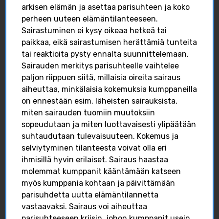
arkisen elämän ja asettaa parisuhteen ja koko
FACEBOOK
perheen uuteen elämäntilanteeseen.
0
0
0
Sairastuminen ei kysy oikeaa hetkeä tai
paikkaa, eikä sairastumisen herättämiä tunteita
FACEBOOK
tai reaktioita pysty ennalta suunnittelemaan.
Sairauden merkitys parisuhteelle vaihtelee
paljon riippuen siitä, millaisia oireita sairaus
aiheuttaa, minkälaisia kokemuksia kumppaneilla
on ennestään esim. läheisten sairauksista,
miten sairauden tuomiin muutoksiin
sopeudutaan ja miten luottavaisesti ylipäätään
suhtaudutaan tulevaisuuteen. Kokemus ja
Isilleinfo
Poikien sukupuolittunut
Isilleinfo
Jan 16
selviytyminen tilanteesta voivat olla eri
haavoittuvuus tulee
ihmisillä hyvin erilaiset. Sairaus haastaa
ottaa huomioon
0
0
0
koulutuksen sekä
molemmat kumppanit kääntämään katseen
sosiaali- ja
myös kumppania kohtaan ja päivittämään
terveyspalveluiden
parisuhdetta uutta elämäntilannetta
suunnittelussa.
FACEBOOK
vastaavaksi. Sairaus voi aiheuttaa
Sukupuolineutraaliudest
parisuhteeseen kriisin, johon kumppanit usein
a on siirryttävä