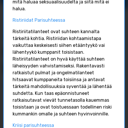
mitä haluaa seksuaalisuudelta ja siitä mitä ei
halua.
Ristiriidat Parisuhteessa
Ristiriitatilanteet ovat suhteen kannalta
ISILLE.info sosiaalisessa mediassa
tärkeitä kohtia. Ristiriidan kohtaamistapa
OSAL­LIS­TU KES­
vaikuttaa keskeisesti siihen etääntyykö vai
lähentyykö kumppanit toisistaan.
KUS­TE­LUUN!
Ristiriitatilanteet on hyvä käyttää suhteen
läheisyyden vahvistamiseksi. Rakentavasti
ratkaistut pulmat ja ongelmatilanteet
hitsaavat kumppaneita toisiinsa ja antavat
Löydä kiinnostavia artikkeleita ja kolumneja,
tärkeitä mahdollisuuksia syventää ja lähentää
tarinoita isien elämästä ja vaiheista tai löydä
suhdetta. Kun taas epäonnistuneet
uusia ystäviä ja keskuslunaiheita. Kaikki
ratkaisutavat vievät tunnetasolla kauemmas
tärkeimmät aiheet löytyy tageilla #isille.info tai
#isilleinfo
toisistaan ja ovat toistuessaan todellinen riski
kummankin omalle ja suhteen hyvinvoinnille.
Kriisi parisuhteessa