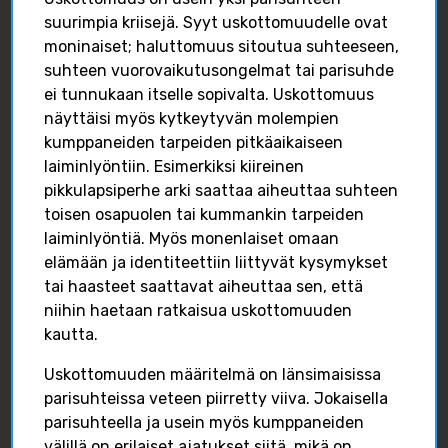
suurimpia kriisejä. Syyt uskottomuudelle ovat
moninaiset; haluttomuus sitoutua suhteeseen,
Isilleinfo
suhteen vuorovaikutusongelmat tai parisuhde
Isilleinfo
Feb 26
Isille keskiviikkoisin
ei tunnukaan itselle sopivalta. Uskottomuus
mahdollisuus ohjattuihin
näyttäisi myös kytkeytyvän molempien
0
0
0
anonyymeihin
kumppaneiden tarpeiden pitkäaikaiseen
keskusteluihin
laiminlyöntiin. Esimerkiksi kiireinen
Tukinetissä MASI-
FACEBOOK
pikkulapsiperhe arki saattaa aiheuttaa suhteen
chatissä. Paikalla on aina
kaksi Miessakkien
toisen osapuolen tai kummankin tarpeiden
koulutuksen saanutta
laiminlyöntiä. Myös monenlaiset omaan
vapaaehtoispohjalta
elämään ja identiteettiin liittyvät kysymykset
toimivaa isää...
tai haasteet saattavat aiheuttaa sen, että
Isilleinfo
Isilleinfo
niihin haetaan ratkaisua uskottomuuden
Isilleinfo
Feb 19
Isilleinfo
March 17
kautta.
0
0
0
Uskottomuuden määritelmä on länsimaisissa
0
0
0
parisuhteissa veteen piirretty viiva. Jokaisella
parisuhteella ja usein myös kumppaneiden
FACEBOOK
FACEBOOK
välillä on erilaiset ajatukset siitä, mikä on