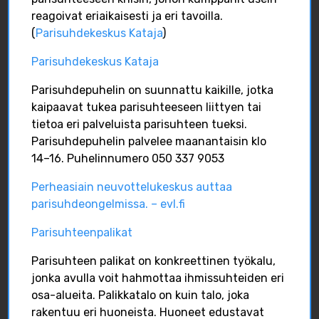
sukupuolisensitiiviseen...
reagoivat eriaikaisesti ja eri tavoilla.
(
Parisuhdekeskus Kataja
)
Isilleinfo
Isilleinfo
Jan 16
Parisuhdekeskus Kataja
1
0
0
Parisuhdepuhelin on suunnattu kaikille, jotka
Hyvää uutta vuotta!
kaipaavat tukea parisuhteeseen liittyen tai
#isilleinfo
#isyys
#isä
tietoa eri palveluista parisuhteen tueksi.
#arjenisyys
#uusivuosi
INSTAGRAM
Parisuhdepuhelin palvelee maanantaisin klo
Isilleinfo
14–16. Puhelinnumero 050 337 9053
Isilleinfo
Dec 31
Perheasiain neuvottelukeskus auttaa
5
0
0
parisuhdeongelmissa. – evl.fi
Parisuhteenpalikat
FACEBOOK
Hyvää uutta vuotta!
Parisuhteen palikat on konkreettinen työkalu,
#isilleinfo
#isyys
#isä
jonka avulla voit hahmottaa ihmissuhteiden eri
#arjenisyys
#uusivuosi
osa-alueita. Palikkatalo on kuin talo, joka
rakentuu eri huoneista. Huoneet edustavat
Isilleinfo