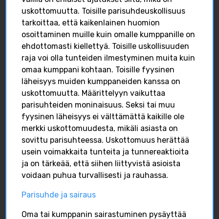
uskottomuutta. Toisille parisuhdeuskollisuus
tarkoittaa, että kaikenlainen huomion
osoittaminen muille kuin omalle kumppanille on
ehdottomasti kiellettyä. Toisille uskollisuuden
raja voi olla tunteiden ilmestyminen muita kuin
Miessakkien Henri
omaa kumppani kohtaan. Toisille fyysinen
Hyttinen käsittelee
läheisyys muiden kumppaneiden kanssa on
blogissaan nykyaikaista
uskottomuutta. Määrittelyyn vaikuttaa
isyyttä elämäämme
Pirkanmaan
parisuhteiden moninaisuus. Seksi tai muu
aikaa vasten. Lue blogi
isätyönverkosto
fyysinen läheisyys ei välttämättä kaikille ole
kokonaisuudessaan:
järjestää kolmatta
https://miessakit.fi/202
merkki uskottomuudesta, mikäli asiasta on
kertaa koulutuksen
6/01/26/minne-kuljem
sovittu parisuhteessa. Uskottomuus herättää
isyyden ääreltä. Tällä
me-kerran/
kertaa ollaa
usein voimakkaita tunteita ja tunnereaktioita
normaaliuden äärellä ja
ja on tärkeää, että siihen liittyvistä asioista
Isilleinfo
pohditaan
Isilleinfo
Jan 27
voidaan puhua turvallisesti ja rauhassa.
asiantuntijoiden sekä
tavallisten isien kanssa...
Parisuhde ja sairaus
2
0
0
Isilleinfo
Oma tai kumppanin sairastuminen pysäyttää
Isilleinfo
Jan 28