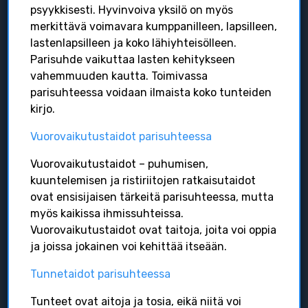
psyykkisesti. Hyvinvoiva yksilö on myös
Isäksi uudelleen varttuneella iällä
merkittävä voimavara kumppanilleen, lapsilleen,
Adoptio- ja sijaisperheen isyys
lastenlapsilleen ja koko lähiyhteisölleen.
Monikkoperheen isyys
Parisuhde vaikuttaa lasten kehitykseen
Sateenkaariperheen isyys
vahemmuuden kautta. Toimivassa
Isoisän isyys
parisuhteessa voidaan ilmaista koko tunteiden
kirjo.
Apua ja tukea
Vuorovaikutustaidot parisuhteessa
Puhelinnumerot ja kriisiapu
Vuorovaikutustaidot – puhumisen,
Oma jaksaminen ja hyvinvointi
kuuntelemisen ja ristiriitojen ratkaisutaidot
Elämän haasteet
ovat ensisijaisen tärkeitä parisuhteessa, mutta
myös kaikissa ihmissuhteissa.
Ajankohtaista
Vuorovaikutustaidot ovat taitoja, joita voi oppia
ja joissa jokainen voi kehittää itseään.
MILAVA hanke
Tapahtumia & toimintaa
Tunnetaidot parisuhteessa
Juuri nyt
Uusien isien kokoontumisajot
Tunteet ovat aitoja ja tosia, eikä niitä voi