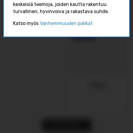
isilleinfo
Dec 31
keskeisiä teemoja, joiden kautta rakentuu
Isilleinfo
turvallinen, hyvinvoiva ja rakastava suhde.
Isilleinfo
Nov 9
5
0
Katso myös
Vanhemmuuden palikat
3
0
0
FACEBOOK
Isilleinfo
Isilleinfo
Nov 9
0
0
0
SHOW MORE